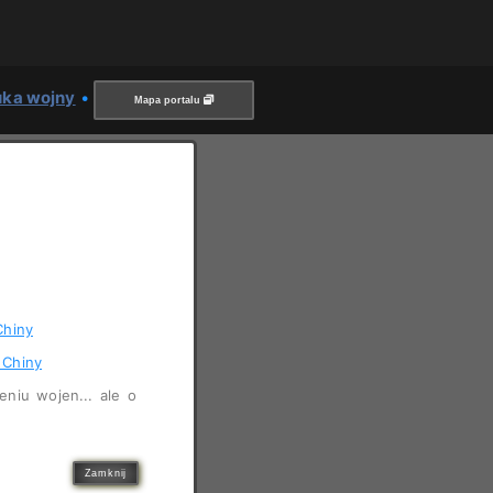
uka wojny
•
Mapa portalu
Chiny
 Chiny
eniu wojen... ale o
Zamknij