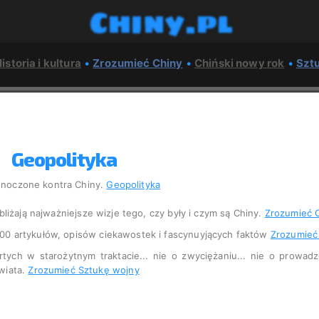
Chiny.pl
istoria i kultura
•
Zrozumieć Chiny
•
Chiński nowy rok
•
Szt
Geopolityka
dnoczone kontra Chiny.
Geopolityka
bliżają najważniejsze wizje tego, czy były i czym są Chiny.
Zrozumieć 
500 artykułów, opisów ciekawostek i fascynuyjących faktów
Zrozumieć
tych w starożytnym traktacie... nie o zwyciężaniu... nie o prowadz
świata.
Zrozumieć Sztukę wojny