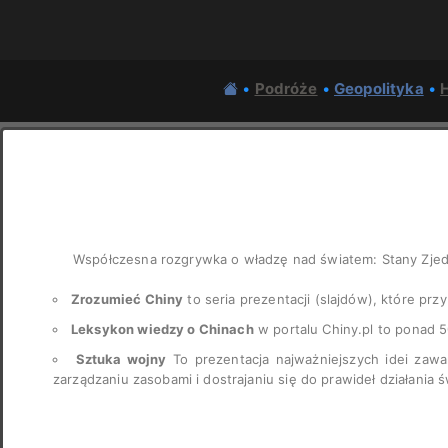
•
Podróże
•
Geopolityka
•
H
Współczesna rozgrywka o władzę nad światem: Stany Zje
Zrozumieć Chiny
to seria prezentacji (slajdów), które przy
Leksykon wiedzy o Chinach
w portalu Chiny.pl to ponad 
Sztuka wojny
To prezentacja najważniejszych idei zawar
zarządzaniu zasobami i dostrajaniu się do prawideł działania 