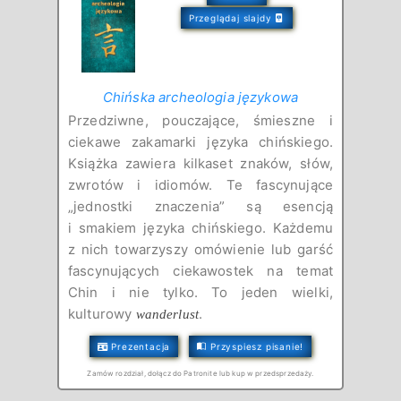
Przeglądaj slajdy
Chińska archeologia językowa
Przedziwne, pouczające, śmieszne i
ciekawe zakamarki języka chińskiego.
Książka zawiera kilkaset znaków, słów,
zwrotów i idiomów. Te fascynujące
„jednostki znaczenia” są esencją
i smakiem języka chińskiego. Każdemu
z nich towarzyszy omówienie lub garść
fascynujących ciekawostek na temat
Chin i nie tylko. To jeden wielki,
kulturowy
.
wanderlust
Prezentacja
Przyspiesz pisanie!
Zamów rozdział, dołącz do Patronite lub kup w przedsprzedaży.