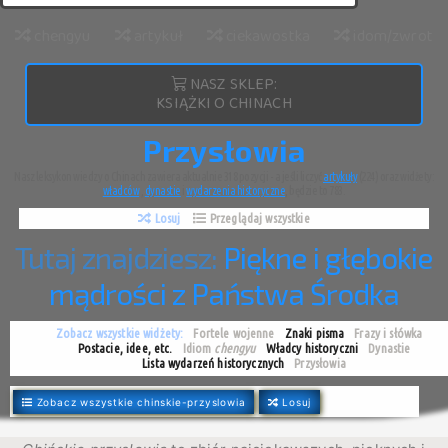
chengyu
artykuł
ciekawostka
idom/zwrot
NASZ SKLEP:
KSIĄŻKI O CHINACH
Przysłowia
Nasz leksykon wiedzy o Chinach zawiera aktualnie 318 pozycji - a jeśli liczyć
artykuły
(224) oraz widżety:
władców
,
dynastie
i
wydarzenia historyczne
, będzie to 783.
Losuj
Przeglądaj wszystkie
Tutaj znajdziesz:
Piękne i głębokie
mądrości z Państwa Środka
Zobacz wszystkie widżety:
Fortele wojenne
Znaki pisma
Frazy i słówka
Postacie, idee, etc.
Idiom
chengyu
Władcy historyczni
Dynastie
Lista wydarzeń historycznych
Przysłowia
Zobacz wszystkie chinskie-przyslowia
Losuj