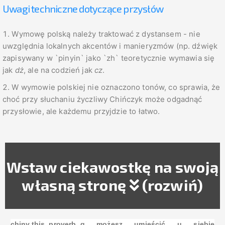
Uwagi techniczne dotyczące przysłów
Wymowę polską należy traktować z dystansem - nie
uwzględnia lokalnych akcentów i manieryzmów (np. dźwięk
zapisywany w `pinyin` jako `zh` teoretycznie wymawia się
jak
dż
, ale na codzień jak
cz
.
W wymowie polskiej nie oznaczono tonów, co sprawia, że
choć przy słuchaniu życzliwy Chińczyk może odgadnąć
przysłowie, ale każdemu przyjdzie to łatwo.
Wstaw ciekawostkę na swoją
własną stronę
(rozwiń)
chiny.this_proverb_g możesz umieścić u siebie