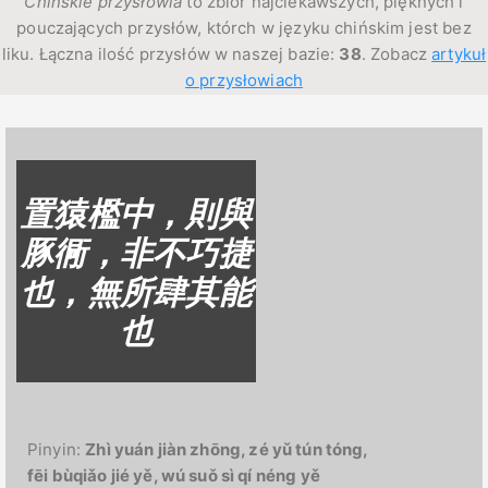
Chińskie przysłowia
to zbiór najciekawszych, pięknych i
pouczających przysłów, którch w języku chińskim jest bez
liku. Łączna ilość przysłów w naszej bazie:
38
. Zobacz
artykuł
o przysłowiach
置猿檻中，則與
豚衕，非不巧捷
也，無所肆其能
也
Pinyin:
Zhì yuán jiàn zhōng, zé yǔ tún tóng,
fēi bùqiǎo jié yě, wú suǒ sì qí néng yě