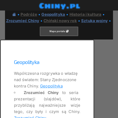
Chiny.pl
•
Podróże
•
Geopolityka
•
Historia i kultura
•
Zrozumieć Chiny
•
Chiński nowy rok
•
Sztuka wojny
•
Mapa portalu
Geopolityka
Współczesna rozgrywka o władzę
nad światem: Stany Zjednoczone
kontra Chiny.
Geopolityka
Zrozumieć Chiny
to seria
prezentacji (slajdów), które
przybliżają najważniejsze wizje
tego, czy były i czym są Chiny.
Zrozumieć Chiny