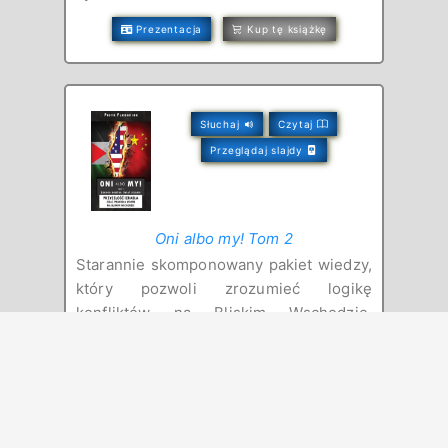
Prezentacja
Kup tę książkę
Słuchaj
Czytaj
Przeglądaj slajdy
Oni albo my! Tom 2
Starannie skomponowany pakiet wiedzy,
który pozwoli zrozumieć logikę
konfliktów na Bliskim Wschodzie.
Główny motyw to kwestia przetrwania
Izraela, amerykańskiego zatapialnego
lotniskowca, zakotwiczonego kilkaset
kilometrów od największych na świecie
złóż ropy naftowej.