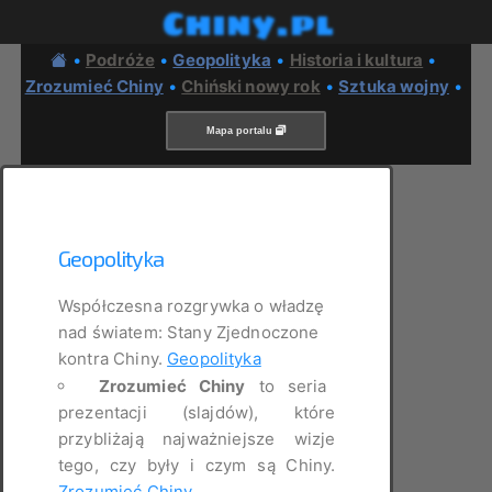
Chiny.pl
•
Podróże
•
Geopolityka
•
Historia i kultura
•
Zrozumieć Chiny
•
Chiński nowy rok
•
Sztuka wojny
•
Mapa portalu
Geopolityka
Współczesna rozgrywka o władzę
nad światem: Stany Zjednoczone
kontra Chiny.
Geopolityka
Zrozumieć Chiny
to seria
prezentacji (slajdów), które
przybliżają najważniejsze wizje
tego, czy były i czym są Chiny.
Zrozumieć Chiny