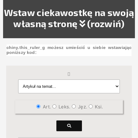
Wstaw ciekawostkę na swoją
własną stronę
(rozwiń)
chiny.this_ruler_g możesz umieścić u siebie wstawiając
poniższy kod:
Art.
Leks.
Jęz.
Ksi.