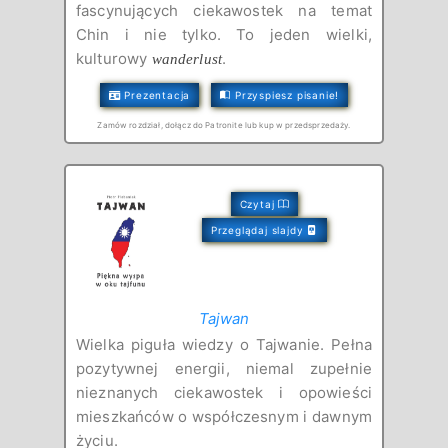
fascynujących ciekawostek na temat
Chin i nie tylko. To jeden wielki,
kulturowy
.
wanderlust
Prezentacja
Przyspiesz pisanie!
Zamów rozdział, dołącz do Patronite lub kup w przedsprzedaży.
Czytaj
Przeglądaj slajdy
Tajwan
Wielka piguła wiedzy o Tajwanie. Pełna
pozytywnej energii, niemal zupełnie
nieznanych ciekawostek i opowieści
mieszkańców o współczesnym i dawnym
życiu.