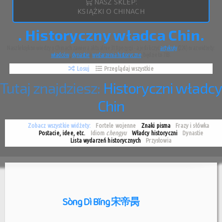
NASZ SKLEP:
KSIĄŻKI O CHINACH
. Historyczny władca Chin.
Nasz leksykon wiedzy o Chinach zawiera aktualnie 318 pozycji - a jeśli liczyć
artykuły
(224) oraz widżety:
władców
,
dynastie
i
wydarzenia historyczne
, będzie to 783.
Losuj
Przeglądaj wszystkie
Tutaj znajdziesz:
Historyczni władcy
Chin
Zobacz wszystkie widżety:
Fortele wojenne
Znaki pisma
Frazy i słówka
Postacie, idee, etc.
Idiom
chengyu
Władcy historyczni
Dynastie
Lista wydarzeń historycznych
Przysłowia
Sòng Dì Bǐng 宋帝昺