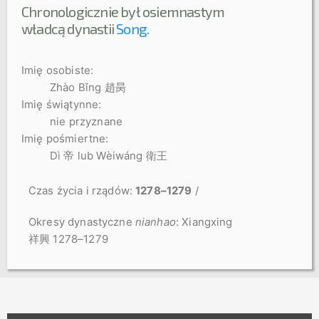
Chronologicznie był osiemnastym
władcą dynastii
Song
.
Imię osobiste:
Zhào Bǐng 趙昺
Imię świątynne:
nie przyznane
Imię pośmiertne:
Dì 帝 lub Wèiwáng 衛王
Czas
życia
i
rządów
:
1278–1279
/
Okresy dynastyczne
nianhao
: Xiangxing
祥興 1278–1279