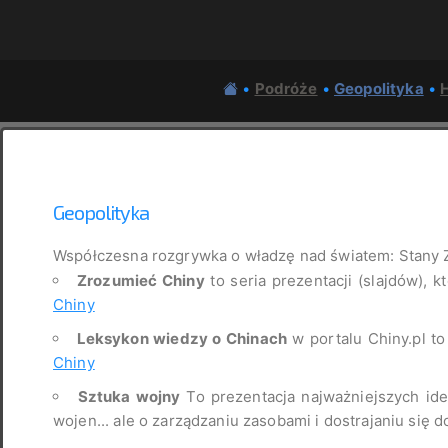
•
Podróże
•
Geopolityka
•
H
Geopolityka
Współczesna rozgrywka o władzę nad światem: Stany 
Zrozumieć Chiny
to seria prezentacji (slajdów), k
Chiny
Leksykon wiedzy o Chinach
w portalu Chiny.pl t
Chiny
Sztuka wojny
To prezentacja najważniejszych idei
wojen... ale o zarządzaniu zasobami i dostrajaniu się d