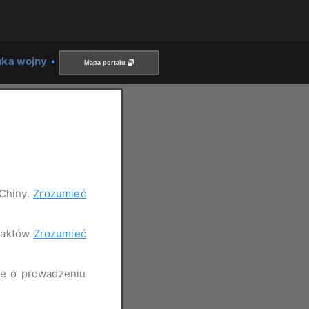
uka wojny
•
Mapa portalu
 Chiny.
Zrozumieć
 faktów
Zrozumieć
nie o prowadzeniu