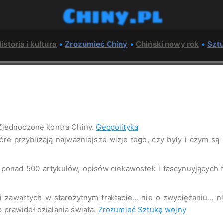
Chiny.pl
istoria i kultura
•
Zrozumieć Chiny
•
Chiński nowy rok
•
Szt
Zjednoczone kontra Chiny.
Geopolityka
tóre przybliżają najważniejsze wizje tego, czy były i czym są
o ponad 500 artykułów, opisów ciekawostek i fascynuyjących
 zawartych w starożytnym traktacie... nie o zwyciężaniu... 
o prawideł działania świata.
Zrozumieć Sztukę wojny