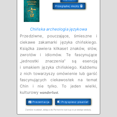
Przeglądaj slajdy
Chińska archeologia językowa
Przedziwne, pouczające, śmieszne i
ciekawe zakamarki języka chińskiego.
Książka zawiera kilkaset znaków, słów,
zwrotów i idiomów. Te fascynujące
„jednostki znaczenia” są esencją
i smakiem języka chińskiego. Każdemu
z nich towarzyszy omówienie lub garść
fascynujących ciekawostek na temat
Chin i nie tylko. To jeden wielki,
kulturowy
.
wanderlust
Prezentacja
Przyspiesz pisanie!
Zamów rozdział, dołącz do Patronite lub kup w przedsprzedaży.