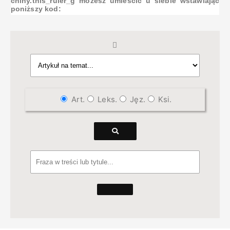
chiny.this_ruler_g możesz umieścić u siebie wstawiając
poniższy kod:
Art.
Leks.
Jęz.
Ksi.