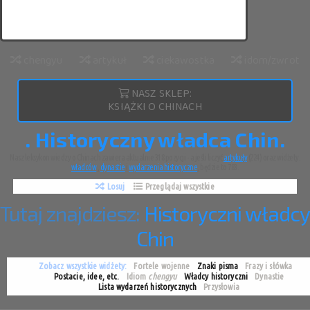
chengyu
artykuł
ciekawostka
idom/zwrot
NASZ SKLEP:
KSIĄŻKI O CHINACH
. Historyczny władca Chin.
Nasz leksykon wiedzy o Chinach zawiera aktualnie 318 pozycji - a jeśli liczyć
artykuły
(224) oraz widżety:
władców
,
dynastie
i
wydarzenia historyczne
, będzie to 783.
Losuj
Przeglądaj wszystkie
Tutaj znajdziesz:
Historyczni władcy
Chin
Zobacz wszystkie widżety:
Fortele wojenne
Znaki pisma
Frazy i słówka
Postacie, idee, etc.
Idiom
chengyu
Władcy historyczni
Dynastie
Lista wydarzeń historycznych
Przysłowia