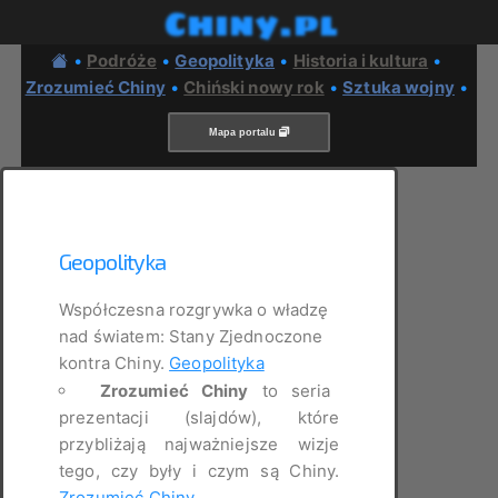
Chiny.pl
•
Podróże
•
Geopolityka
•
Historia i kultura
•
Zrozumieć Chiny
•
Chiński nowy rok
•
Sztuka wojny
•
Mapa portalu
Geopolityka
Współczesna rozgrywka o władzę
nad światem: Stany Zjednoczone
kontra Chiny.
Geopolityka
Zrozumieć Chiny
to seria
prezentacji (slajdów), które
przybliżają najważniejsze wizje
tego, czy były i czym są Chiny.
Zrozumieć Chiny