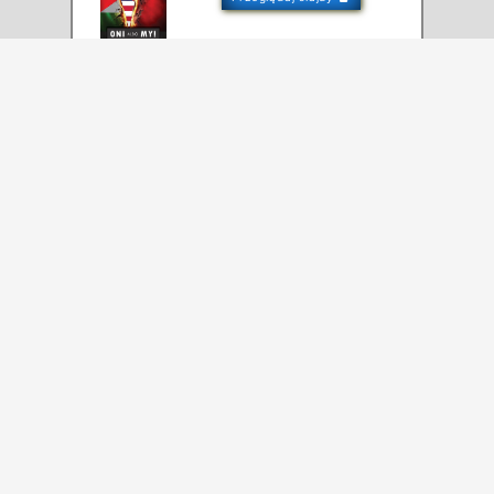
Oni albo my! Tom 2
Starannie skomponowany pakiet wiedzy,
który pozwoli zrozumieć logikę
konfliktów na Bliskim Wschodzie.
Główny motyw to kwestia przetrwania
Izraela, amerykańskiego zatapialnego
lotniskowca, zakotwiczonego kilkaset
kilometrów od największych na świecie
złóż ropy naftowej.
Prezentacja
Kup tę książkę
Czytaj