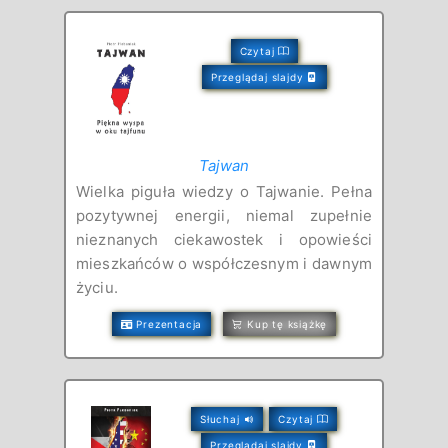
Czytaj
Przeglądaj slajdy
Tajwan
Wielka piguła wiedzy o Tajwanie. Pełna
pozytywnej energii, niemal zupełnie
nieznanych ciekawostek i opowieści
mieszkańców o współczesnym i dawnym
życiu.
Prezentacja
Kup tę książkę
Słuchaj
Czytaj
Przeglądaj slajdy