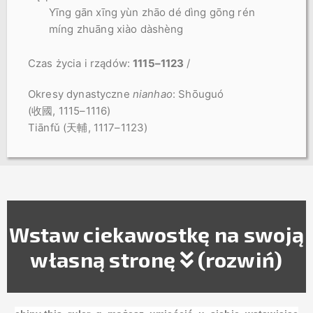
Yīng gān xīng yùn zhāo dé dìng gōng rén
míng zhuāng xiào dàshèng
Czas
życia
i
rządów
:
1115–1123
/
Okresy dynastyczne
nianhao
: Shōuguó
(收國, 1115–1116)
Tiānfǔ (天輔, 1117–1123)
Wstaw ciekawostkę na swoją
własną stronę
(rozwiń)