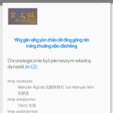
Yīng gān xīng yùn zhāo dé dìng gōng rén
míng zhuāng xiào dàshèng
Chronologicznie był pierwszym władcą
dynastii
Jin (2)
.
Imię osobiste:
Wányán Āgǔdǎ 完顏阿骨打 lub Wányán Min
完顏旻
Imię świątynne:
Tàizǔ 太祖
Imię pośmiertne: