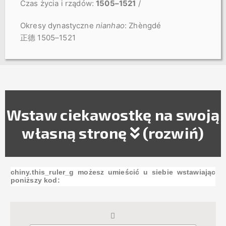
Czas
życia
i
rządów
:
1505–1521
/
Okresy dynastyczne
nianhao
: Zhèngdé
正德 1505–1521
Wstaw ciekawostkę na swoją
własną stronę
(rozwiń)
chiny.this_ruler_g możesz umieścić u siebie wstawiając
poniższy kod: