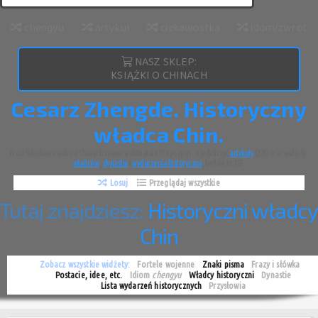
chengyu
artykuł
ciekawostka
idom/zwrot
NASZ SKLEP:
KSIĄŻKI O CHINACH
Cesarz Zhengde. Historyczny
władca Chin.
Nasz leksykon wiedzy o Chinach zawiera aktualnie 318 pozycji - a jeśli liczyć
artykuły
(224) oraz widżety:
władców
,
dynastie
i
wydarzenia historyczne
, będzie to 783.
Losuj
Przeglądaj wszystkie
Tutaj znajdziesz:
Historyczni władcy
Chin
Zobacz wszystkie widżety:
Fortele wojenne
Znaki pisma
Frazy i słówka
Postacie, idee, etc.
Idiom
chengyu
Władcy historyczni
Dynastie
Lista wydarzeń historycznych
Przysłowia