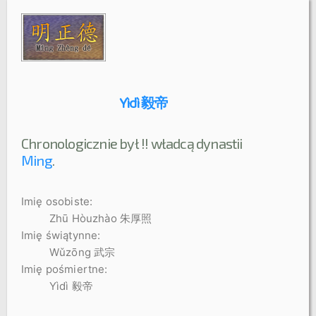
Yìdì 毅帝
Chronologicznie był !! władcą dynastii
Ming
.
Imię osobiste:
Zhū Hòuzhào 朱厚照
Imię świątynne:
Wǔzōng 武宗
Imię pośmiertne:
Yìdì 毅帝