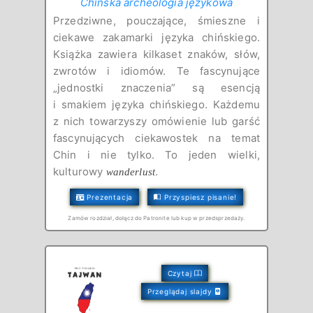
Chińska archeologia językowa
Przedziwne, pouczające, śmieszne i
ciekawe zakamarki języka chińskiego.
Książka zawiera kilkaset znaków, słów,
zwrotów i idiomów. Te fascynujące
„jednostki znaczenia” są esencją
i smakiem języka chińskiego. Każdemu
z nich towarzyszy omówienie lub garść
fascynujących ciekawostek na temat
Chin i nie tylko. To jeden wielki,
kulturowy
.
wanderlust
Prezentacja
Przyspiesz pisanie!
Zamów rozdział, dołącz do Patronite lub kup w przedsprzedaży.
Czytaj
Przeglądaj slajdy