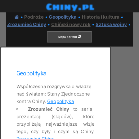
Chiny.pl
•
Podróże
•
Geopolityka
•
Historia i kultura
•
Zrozumieć Chiny
•
Chiński nowy rok
•
Sztuka wojny
•
Mapa portalu
Geopolityka
Współczesna rozgrywka o władzę
nad światem: Stany Zjednoczone
kontra Chiny.
Geopolityka
Zrozumieć Chiny
to seria
prezentacji (slajdów), które
przybliżają najważniejsze wizje
tego, czy były i czym są Chiny.
Zrozumieć Chiny