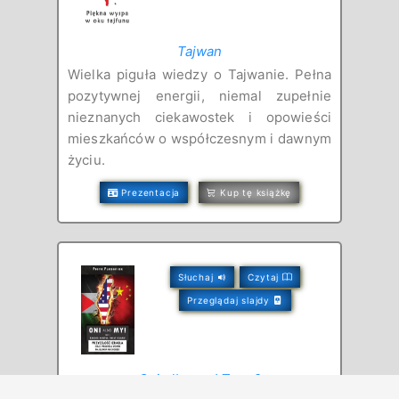
Tajwan
Wielka piguła wiedzy o Tajwanie. Pełna
pozytywnej energii, niemal zupełnie
nieznanych ciekawostek i opowieści
mieszkańców o współczesnym i dawnym
życiu.
Prezentacja
Kup tę książkę
Słuchaj
Czytaj
Przeglądaj slajdy
Oni albo my! Tom 2