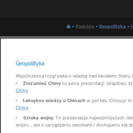
•
Podróże
•
Geopolityka
•
H
Geopolityka
Współczesna rozgrywka o władzę nad światem: Stany 
Zrozumieć Chiny
to seria prezentacji (slajdów), k
Chiny
Leksykon wiedzy o Chinach
w portalu Chiny.pl t
Chiny
Sztuka wojny
To prezentacja najważniejszych idei
wojen... ale o zarządzaniu zasobami i dostrajaniu się d