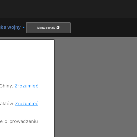
uka wojny
•
Mapa portalu
 Chiny.
Zrozumieć
 faktów
Zrozumieć
nie o prowadzeniu