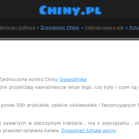
Chiny.pl
istoria i kultura
•
Zrozumieć Chiny
•
Chiński nowy rok
•
Szt
Zjednoczone kontra Chiny.
Geopolityka
tóre przybliżają najważniejsze wizje tego, czy były i czym są
o ponad 500 artykułów, opisów ciekawostek i fascynuyjących
 zawartych w starożytnym traktacie... nie o zwyciężaniu... 
o prawideł działania świata.
Zrozumieć Sztukę wojny