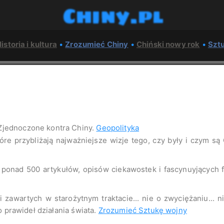
Chiny.pl
istoria i kultura
•
Zrozumieć Chiny
•
Chiński nowy rok
•
Szt
Zjednoczone kontra Chiny.
Geopolityka
tóre przybliżają najważniejsze wizje tego, czy były i czym są
o ponad 500 artykułów, opisów ciekawostek i fascynuyjących
 zawartych w starożytnym traktacie... nie o zwyciężaniu... 
o prawideł działania świata.
Zrozumieć Sztukę wojny