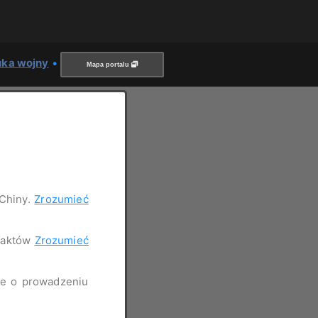
uka wojny
•
Mapa portalu
 Chiny.
Zrozumieć
 faktów
Zrozumieć
nie o prowadzeniu