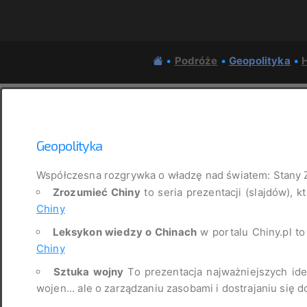
•
Podróże
•
Geopolityka
•
H
Geopolityka
Współczesna rozgrywka o władzę nad światem: Stany 
Zrozumieć Chiny
to seria prezentacji (slajdów), k
Chiny
Leksykon wiedzy o Chinach
w portalu Chiny.pl t
Chiny
Sztuka wojny
To prezentacja najważniejszych idei
wojen... ale o zarządzaniu zasobami i dostrajaniu się d