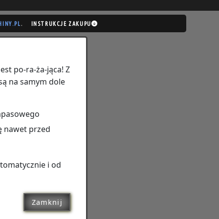
.
HINY.PL
INSTRUKCJE ZAKUPU
jest
po‑ra‑ża‑jąca!
Z
y są na samym dole
 zapasowego
ślę nawet przed
utomatycznie i od
Zamknij