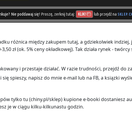
nkuje? Nie poddawaj się!
Proszę, zerknij tutaj:
lub przejdź na
KLIK!
SKLEP.C
u różnica między zakupem tutaj, a gdziekolwiek indziej, 
-3,50 zł (ok. 5% ceny okładkowej). Tak działa rynek - twórc
takowany i przestaje działać. W razie trudności, przejdź do
i ci się spieszy, napisz do mnie e‑mail lub na FB, a ksiązki wy
ów tylko tu (chiny.pl/sklep) kupione e-booki dostaniesz a
esz je w ciągu kilku-kilkunastu godzin.