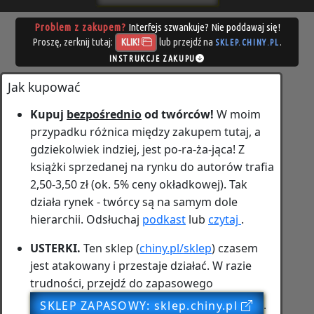
Problem z zakupem?
Interfejs szwankuje? Nie poddawaj się!
Proszę, zerknij tutaj:
lub przejdź na
.
KLIK!
SKLEP.CHINY.PL
INSTRUKCJE ZAKUPU
Jak kupować
Kupuj
bezpośrednio
od twórców!
W moim
przypadku różnica między zakupem tutaj, a
gdziekolwiek indziej, jest
po‑ra‑ża‑jąca!
Z
książki sprzedanej na rynku do autorów trafia
2,50-3,50 zł (ok. 5% ceny okładkowej). Tak
działa rynek - twórcy są na samym dole
hierarchii. Odsłuchaj
podkast
lub
czytaj
.
USTERKI.
Ten sklep (
chiny.pl/sklep
) czasem
jest atakowany i przestaje działać. W razie
trudności, przejdź do zapasowego
SKLEP ZAPASOWY: sklep.chiny.pl
.