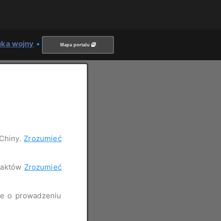
uka wojny
•
Mapa portalu
 Chiny.
Zrozumieć
 faktów
Zrozumieć
nie o prowadzeniu