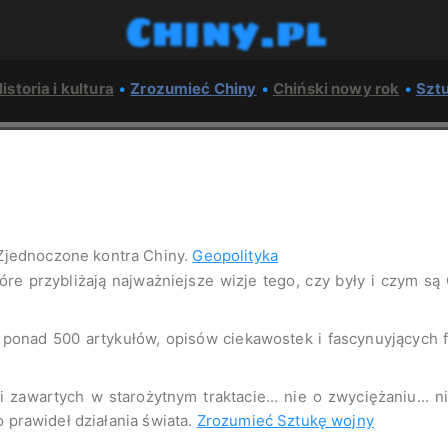
Chiny.pl
istoria i kultura
•
Zrozumieć Chiny
•
Chiński nowy rok
•
Szt
Zjednoczone kontra Chiny.
Geopolityka
tóre przybliżają najważniejsze wizje tego, czy były i czym są
o ponad 500 artykułów, opisów ciekawostek i fascynuyjących
 zawartych w starożytnym traktacie... nie o zwyciężaniu... 
o prawideł działania świata.
Zrozumieć Sztukę wojny