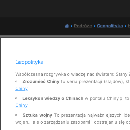
•
Podróże
•
Geopolityka
•
H
Geopolityka
Współczesna rozgrywka o władzę nad światem: Stany 
Zrozumieć Chiny
to seria prezentacji (slajdów), k
Chiny
Leksykon wiedzy o Chinach
w portalu Chiny.pl t
Chiny
Sztuka wojny
To prezentacja najważniejszych idei
wojen... ale o zarządzaniu zasobami i dostrajaniu się d