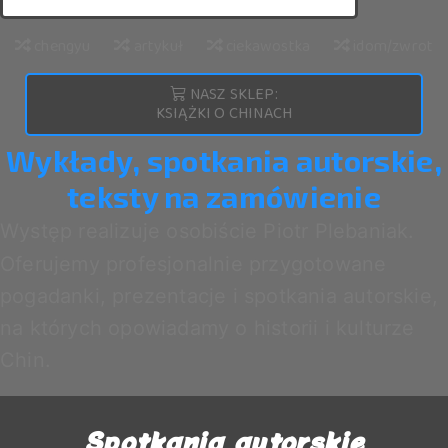
chengyu
artykuł
ciekawostka
idom/zwrot
NASZ SKLEP:
KSIĄŻKI O CHINACH
Wykłady, spotkania autorskie,
teksty na zamówienie
Występ realizuje osobiście Piotr Plebaniak.
Oferujemy profesjonalnie przygotowane
pogadanki, prezentacje i spotkania autorskie,
na których opowiadamy o historii i kulturze
Chin.
Spotkania autorskie