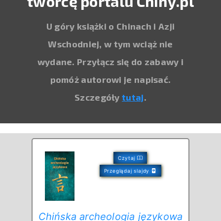
twórcę portalu Chiny.pl
U góry książki o Chinach i Azji
Wschodniej, w tym wciąż nie
wydane. Przyłącz się do zabawy i
pomóż autorowi je napisać.
Szczegóły
tutaj
.
Czytaj
Przeglądaj slajdy
Chińska archeologia językowa