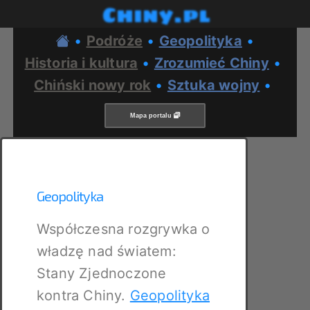
Chiny.pl
•
Podróże
•
Geopolityka
•
Historia i kultura
•
Zrozumieć Chiny
•
Chiński nowy rok
•
Sztuka wojny
•
Mapa portalu
Geopolityka
Współczesna rozgrywka o
władzę nad światem:
Stany Zjednoczone
kontra Chiny.
Geopolityka